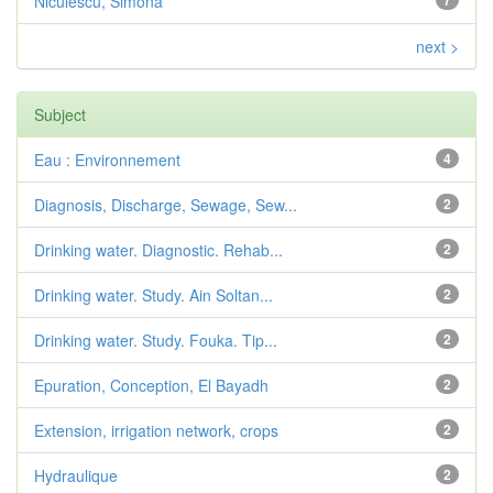
Niculescu, Simona
7
next >
Subject
Eau : Environnement
4
Diagnosis, Discharge, Sewage, Sew...
2
Drinking water. Diagnostic. Rehab...
2
Drinking water. Study. Ain Soltan...
2
Drinking water. Study. Fouka. Tip...
2
Epuration, Conception, El Bayadh
2
Extension, irrigation network, crops
2
Hydraulique
2