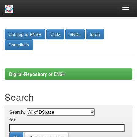
Skip
navigation
Catalogue ENSH
Ccdz
SNDL
Iqraa
Compilatio
Digital-Repository of ENSH
Search
Search:
for