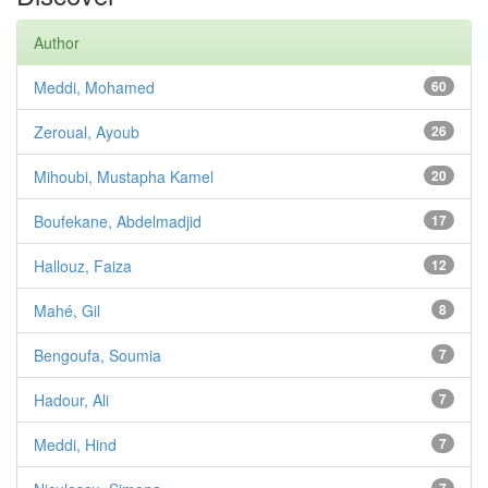
Author
Meddi, Mohamed
60
Zeroual, Ayoub
26
Mihoubi, Mustapha Kamel
20
Boufekane, Abdelmadjid
17
Hallouz, Faiza
12
Mahé, Gil
8
Bengoufa, Soumia
7
Hadour, Ali
7
Meddi, Hind
7