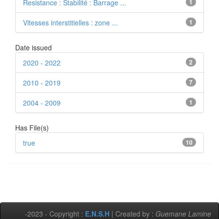
Resistance : Stabilité : Barrage ...
1
Vitesses interstitielles : zone ...
1
Date issued
2020 - 2022
2
2010 - 2019
7
2004 - 2009
1
Has File(s)
true
10
-2023 - Copyright :
E.N.S.H
| Created by :
Guemane Lamine