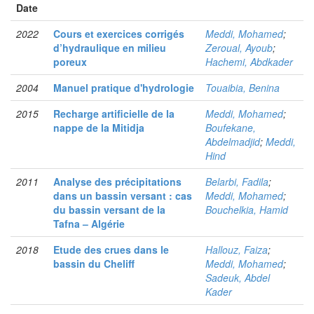
Date
2022
Cours et exercices corrigés
Meddi, Mohamed
;
d’hydraulique en milieu
Zeroual, Ayoub
;
poreux
Hachemi, Abdkader
2004
Manuel pratique d'hydrologie
Touaibia, Benina
2015
Recharge artificielle de la
Meddi, Mohamed
;
nappe de la Mitidja
Boufekane,
Abdelmadjid
;
Meddi,
Hind
2011
Analyse des précipitations
Belarbi, Fadila
;
dans un bassin versant : cas
Meddi, Mohamed
;
du bassin versant de la
Bouchelkia, Hamid
Tafna – Algérie
2018
Etude des crues dans le
Hallouz, Faiza
;
bassin du Cheliff
Meddi, Mohamed
;
Sadeuk, Abdel
Kader