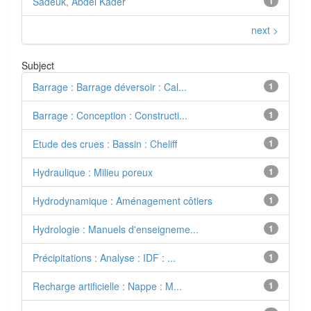
Sadeuk, Abdel Kader
1
next >
Subject
Barrage : Barrage déversoir : Cal...
1
Barrage : Conception : Constructi...
1
Etude des crues : Bassin : Cheliff
1
Hydraulique : Milieu poreux
1
Hydrodynamique : Aménagement côtiers
1
Hydrologie : Manuels d'enseigneme...
1
Précipitations : Analyse : IDF : ...
1
Recharge artificielle : Nappe : M...
1