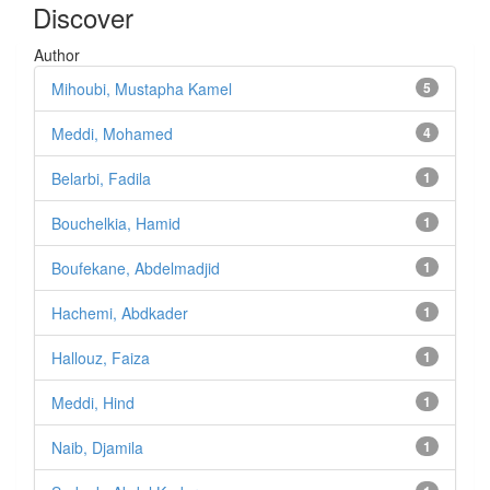
Discover
Author
Mihoubi, Mustapha Kamel
5
Meddi, Mohamed
4
Belarbi, Fadila
1
Bouchelkia, Hamid
1
Boufekane, Abdelmadjid
1
Hachemi, Abdkader
1
Hallouz, Faiza
1
Meddi, Hind
1
Naib, Djamila
1