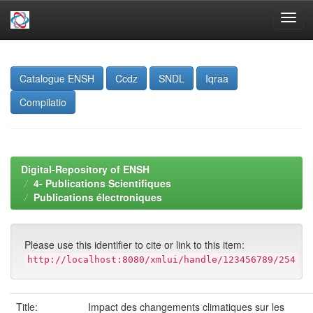
Skip
navigation
Catalogue ENSH
Ccdz
SNDL
Iqraa
Compilatio
Digital-Repository of ENSH
4- Publications Scientifiques
Publications électroniques
Please use this identifier to cite or link to this item:
http://localhost:8080/xmlui/handle/123456789/254
Title:
Impact des changements climatiques sur les