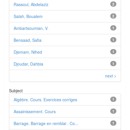
Rassoul, Abdelaziz
2
Salah, Boualem
2
Ambartsoumian, V.
1
Bensaad, Safia
1
Djemam, Nihed
1
Djoudar, Dahbia
1
next >
Subject
Algèbre. Cours. Exercices corriges
1
Assainissement. Cours
1
Barrage. Barrage en remblai . Co...
1