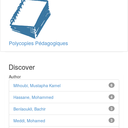
Polycopies Pédagogiques
Discover
Author
Mihoubi, Mustapha Kamel
6
Hassane, Mohammed
4
Benlaoukli, Bachir
3
Meddi, Mohamed
3