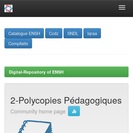
Skip
navigation
Catalogue ENSH
Ccdz
SNDL
Iqraa
Compilatio
Digital-Repository of ENSH
2-Polycopies Pédagogiques
Community home page