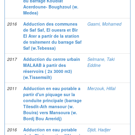
du barrage Koudiat
Acerdoune- Boughzoul (w.
Medea)
2016
Adduction des communes
Gasmi, Mohamed
de Saf Saf, El ouesra et Bir
El Ater a partir de la station
de traitement du barrage Saf
Saf (w.Tebessa)
2017
Adduction du centre urbain
Selmane, Taki
MALAAB à partir des
Eddine
réservoirs ( 2x 3000 m3)
(w.Tissemsilt)
2011
Adduction en eau potable a
Merzouk, Hillal
partir d'un piquage sur la
conduite principale (barrage
Tilesdit-Ath mansour (w.
Bouira) vers Mansoura (w.
Bordj Bou Arreridj)
2016
Adduction en eau potable
Djidi, Hadjer