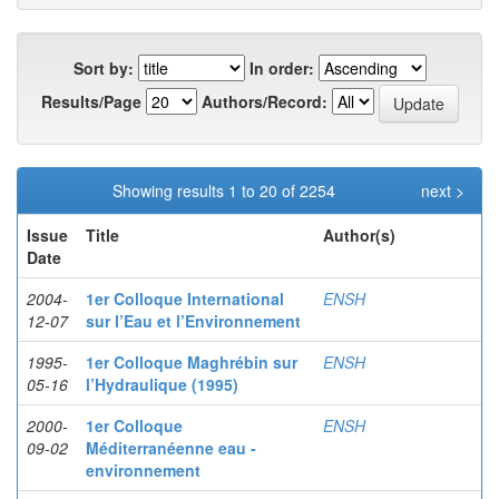
Sort by:
In order:
Results/Page
Authors/Record:
Showing results 1 to 20 of 2254
next >
Issue
Title
Author(s)
Date
2004-
1er Colloque International
ENSH
12-07
sur l’Eau et l’Environnement
1995-
1er Colloque Maghrébin sur
ENSH
05-16
l’Hydraulique (1995)
2000-
1er Colloque
ENSH
09-02
Méditerranéenne eau -
environnement