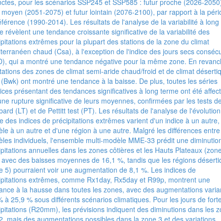
inctes, pour les scénarios SSP245 et SSP585 : futur proche (2026-2050
r moyen (2051-2075) et futur lointain (2076-2100), par rapport à la pér
éférence (1990-2014). Les résultats de l'analyse de la variabilité à long
e révèlent une tendance croissante significative de la variabilité des
ipitations extrêmes pour la plupart des stations de la zone du climat
terranéen chaud (Csa), à l'exception de l'indice des jours secs consécu
), qui a montré une tendance négative pour la même zone. En revanc
stations des zones de climat semi-aride chaud/froid et de climat déserti
d (Bwk) ont montré une tendance à la baisse. De plus, toutes les séries
dices présentant des tendances significatives à long terme ont été affec
une rupture significative de leurs moyennes, confirmées par les tests d
ard (LT) et de Pettitt test (PT). Les résultats de l'analyse de l'évolution
re des indices de précipitations extrêmes varient d'un indice à un autre,
le à un autre et d'une région à une autre. Malgré les différences entre
les individuels, l'ensemble multi-modèle MME-33 prédit une diminutio
ipitations annuelles dans les zones côtières et les Hauts Plateaux (zon
, avec des baisses moyennes de 16,1 %, tandis que les régions désert
e 5) pourraient voir une augmentation de 8,1 %. Les indices de
ipitations extrêmes, comme Rx1day, Rx5day et R99p, montrent une
ance à la hausse dans toutes les zones, avec des augmentations varia
% à 25,9 % sous différents scénarios climatiques. Pour les jours de fort
ipitations (R20mm), les prévisions indiquent des diminutions dans les 
 2, mais des augmentations possibles dans la zone 3 et des variations