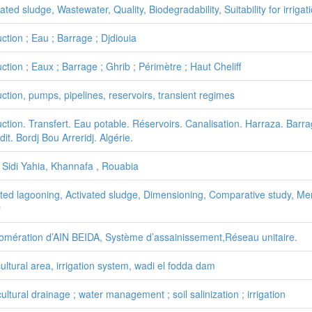
ated sludge, Wastewater, Quality, Biodegradability, Suitability for irrigat
ction ; Eau ; Barrage ; Djdiouia
ction ; Eaux ; Barrage ; Ghrib ; Périmètre ; Haut Cheliff
ction, pumps, pipelines, reservoirs, transient regimes
ction. Transfert. Eau potable. Réservoirs. Canalisation. Harraza. Barr
dit. Bordj Bou Arreridj. Algérie.
 Sidi Yahia, Khannafa , Rouabia
ted lagooning, Activated sludge, Dimensioning, Comparative study, Mer
r
omération d’AIN BEIDA, Système d’assainissement,Réseau unitaire.
cultural area, irrigation system, wadi el fodda dam
cultural drainage ; water management ; soil salinization ; irrigation