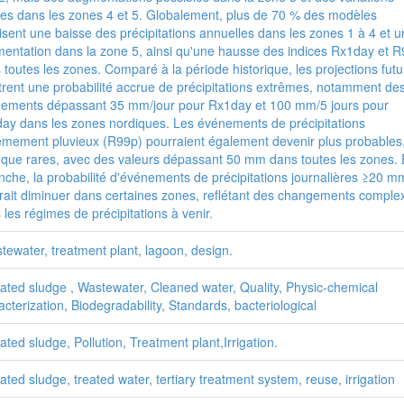
les dans les zones 4 et 5. Globalement, plus de 70 % des modèles
isent une baisse des précipitations annuelles dans les zones 1 à 4 et 
entation dans la zone 5, ainsi qu'une hausse des indices Rx1day et 
 toutes les zones. Comparé à la période historique, les projections fut
rent une probabilité accrue de précipitations extrêmes, notamment de
ements dépassant 35 mm/jour pour Rx1day et 100 mm/5 jours pour
ay dans les zones nordiques. Les événements de précipitations
êmement pluvieux (R99p) pourraient également devenir plus probables
 que rares, avec des valeurs dépassant 50 mm dans toutes les zones.
nche, la probabilité d'événements de précipitations journalières ≥20 m
rait diminuer dans certaines zones, reflétant des changements comple
 les régimes de précipitations à venir.
stewater, treatment plant, lagoon, design.
vated sludge , Wastewater, Cleaned water, Quality, Physic-chemical
acterization, Biodegradability, Standards, bacteriological
vated sludge, Pollution, Treatment plant,Irrigation.
vated sludge, treated water, tertiary treatment system, reuse, irrigation