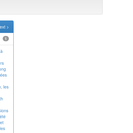
ext >
1
 à
rs
long
nées
, les
th
sions
 été
et
des