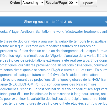
Order:
Results/Page
Showing results 1 to 20 of 3108
n
louka Village, Azeffoun, Sanitation network, Wastewater treatment plant
tte thèse de doctorat vise à analyser la variabilité temporelle et spatiale
 terme ainsi que l’examen des tendances futures des indices de
ipitations extrêmes dans un contexte de changement climatique à trave
ifférentes régions climatiques de l'Algérie. L'analyse de la variabilité à 
e des indices de précipitations extrêmes a été réalisée à partir de don
iométriques journalières provenant de 16 stations climatiques, couvrant
re zones climatiques distinctes de l’Algérie entre 1969 et 2021. En outre
gements climatiques futurs ont été évalués à l'aide de simulations
nalières provenant des projections climatiques globales de la NASA Ear
ange (NEX-GDDP-CMIP6), qui sont corrigées des biais et mises
istiquement à l'échelle. Le test original de Mann-Kendall et ses sept ver
fiées, pour éliminer les effets de la persistance à long-court terme, ont
isés pour examiner la variabilité des indices de précipitations entre 1969 
. Les tendances futures de ces indices ont été étudiées sur trois pério