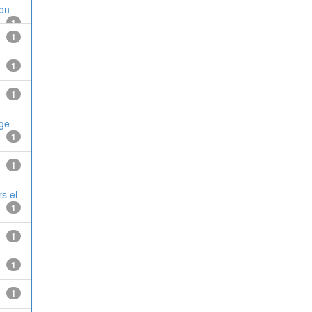
ion
1
1
1
1
age
1
1
s el
1
1
1
1