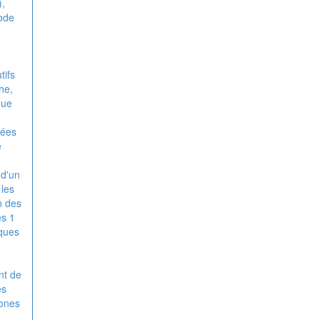
),
iode
tifs
he,
que
tées
e
 d'un
 les
n des
es 1
iques
nt de
es
zones