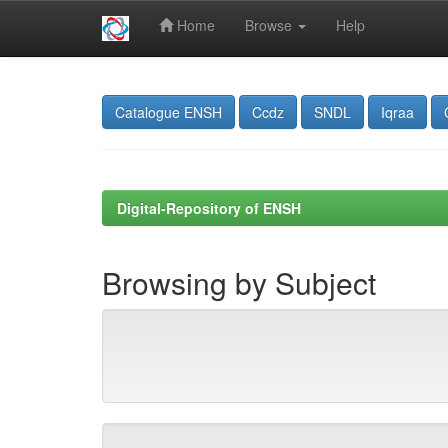
Home
Browse
Help
Skip
navigation
Catalogue ENSH
Ccdz
SNDL
Iqraa
Digital-Repository of ENSH
Browsing by Subject