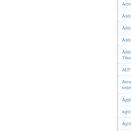
Activ
Addu
Addu
Addu
Addu
Tiles
AEP,
Aera
kebi
Aggl
agri
Agri