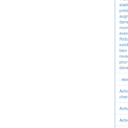
stab
préd
augm
dans
mont
évén
Rx5d
extr
bien
reva
pour
dans
: wa
Acti
char
Acti
Acti