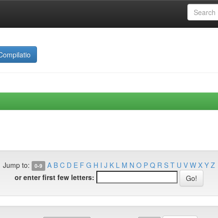
Compilatio
Jump to:
A
B
C
D
E
F
G
H
I
J
K
L
M
N
O
P
Q
R
S
T
U
V
W
X
Y
Z
0-9
or enter first few letters: