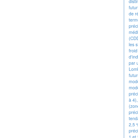
dist
futu
de r
term
préc
médi
(CDD
les 
froi
d'in
par 
Lomb
futu
modè
modè
préc
à 4)
(zon
préc
tend
2,5 
préc
1 et