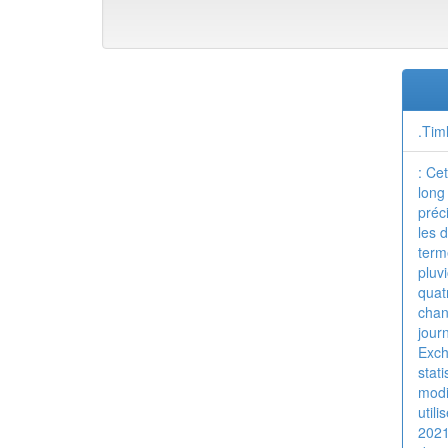
.Tim
: Ce
long
préc
les d
term
pluv
quat
chan
jour
Exch
stat
modi
util
2021